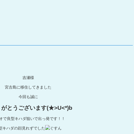
吉瀬様
宮古島に移住してきました
今回も誠に
がとうございます(★>U<*)b
オで良型キハダ狙いで出っ発です！！
型キハダの顔見れずでした