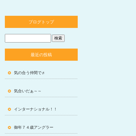
ブログトップ
最近の投稿
気の合う仲間で♬
気合いだぁ～～
インターナショナル！！
御年７４歳アングラー