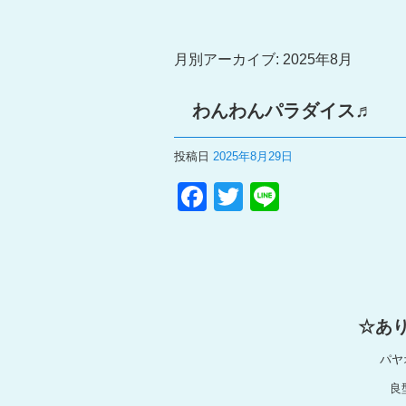
月別アーカイブ:
2025年8月
わんわんパラダイス♬
投稿日
2025年8月29日
F
T
Li
a
wi
n
c
tt
e
e
er
b
☆あり
o
パヤ
o
良
k