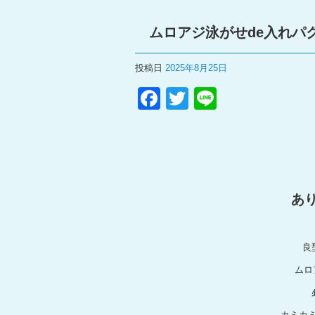
ムロアジ泳がせde入れパ
投稿日
2025年8月25日
F
T
Li
a
wi
n
c
tt
e
e
er
b
あ
o
o
良
k
ムロ
カミカ