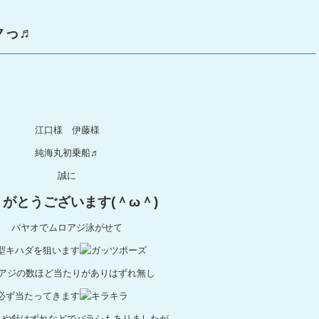
クっ♬
江口様 伊藤様
純海丸初乗船♬
誠に
りがとうございます(＾ω＾)
パヤオでムロアジ泳がせて
型キハダを狙います
アジの数ほど当たりがありはずれ無し
必ず当たってきます
ミや針はずれなどでバラシもありましたが