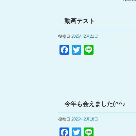
動画テスト
投稿日
2026年2月21日
F
T
Li
a
wi
n
c
tt
e
e
er
b
o
今年も会えました(^^♪
o
k
投稿日
2026年2月18日
F
T
Li