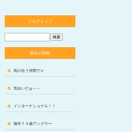
ブログトップ
最近の投稿
気の合う仲間で♬
気合いだぁ～～
インターナショナル！！
御年７４歳アングラー