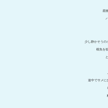
底
少し静かそうの
根魚を
途中でサメに