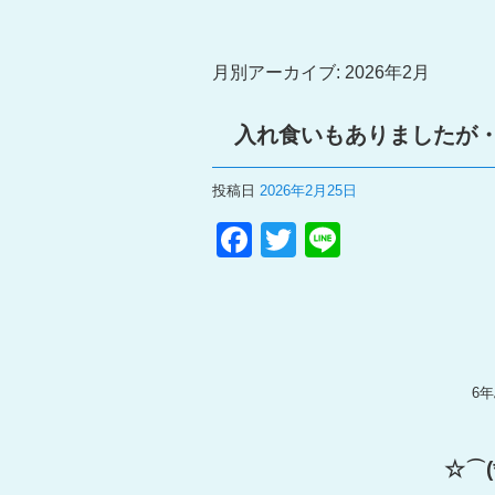
月別アーカイブ:
2026年2月
入れ食いもありましたが
投稿日
2026年2月25日
F
T
Li
a
wi
n
c
tt
e
e
er
b
6
o
o
☆⌒(
k