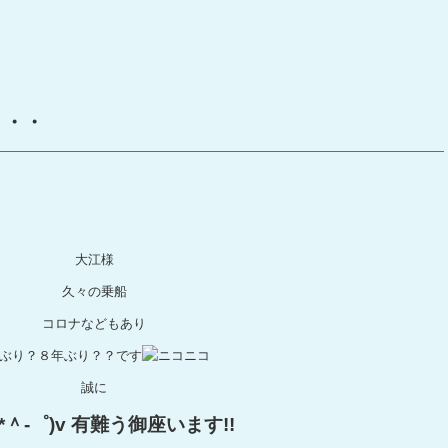
・・・
大江様
久々の乗船
コロナなどもあり
年ぶり？８年ぶり？？です
誠に
*＾-゜)v 有難う御座います!!