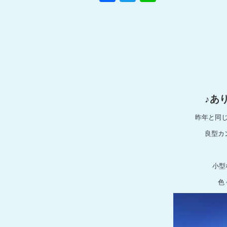
a
wi
n
c
tt
e
e
er
b
o
o
♪あり
k
昨年と同
良型カ
小型
色