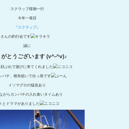
スクラップ様御一行
今年一発目
『スクラップ』
さんの釣行会です
誠に
がとうございます (v^-^v)♪
じ顔ぶれで遊びに来てくれました
ンパチ、根魚狙いで出っ発です
イソマグロの猛攻あり
ながらカンパチの入れ食いタイムあり
々とドラマがありました