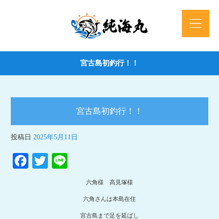
宮古島初釣行！！
宮古島初釣行！！
投稿日
2025年5月11日
Fa
T
Li
ce
wi
ne
六角様 高見塚様
bo
tte
六角さんは本島在住
ok
r
宮古島まで足を延ばし