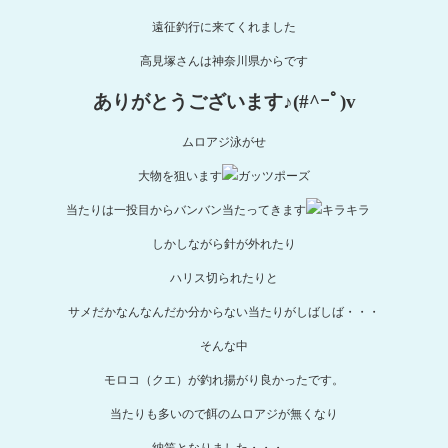
遠征釣行に来てくれました
高見塚さんは神奈川県からです
ありがとうございます♪(#^ｰﾟ)v
ムロアジ泳がせ
大物を狙います
当たりは一投目からバンバン当たってきます
しかしながら針が外れたり
ハリス切られたりと
サメだかなんなんだか分からない当たりがしばしば・・・
そんな中
モロコ（クエ）が釣れ揚がり良かったです。
当たりも多いので餌のムロアジが無くなり
納竿となりました・・・。